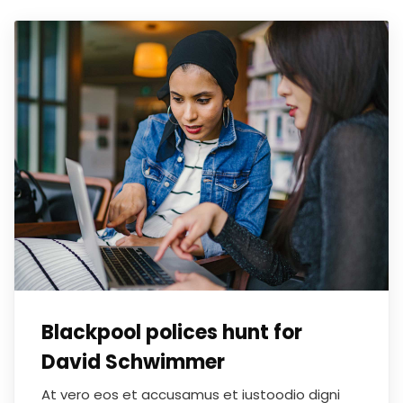
Blackpool polices hunt for
David Schwimmer
At vero eos et accusamus et iustoodio digni